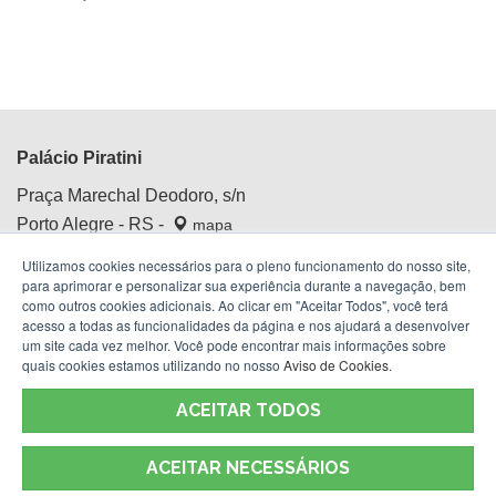
Palácio Piratini
Praça Marechal Deodoro, s/n
Porto Alegre - RS -
mapa
Centro Histórico
Utilizamos cookies necessários para o pleno funcionamento do nosso site,
Fone:
(51) 3210.4100
para aprimorar e personalizar sua experiência durante a navegação, bem
como outros cookies adicionais. Ao clicar em "Aceitar Todos", você terá
acesso a todas as funcionalidades da página e nos ajudará a desenvolver
um site cada vez melhor. Você pode encontrar mais informações sobre
quais cookies estamos utilizando no nosso
Aviso de Cookies
.
ACEITAR TODOS
ACEITAR NECESSÁRIOS
Termos de Uso