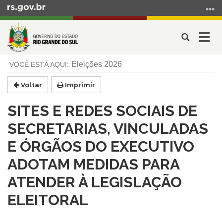
Ir
para
o
Abrir
Alter
conteúdo
a
a
Ir
Início
busca
nave
Eleições 2026
para
do
o
conteúdo
Voltar
Imprimir
menu
Ir
SITES E REDES SOCIAIS DE
para
a
SECRETARIAS, VINCULADAS
busca
E ÓRGÃOS DO EXECUTIVO
ADOTAM MEDIDAS PARA
ATENDER À LEGISLAÇÃO
ELEITORAL