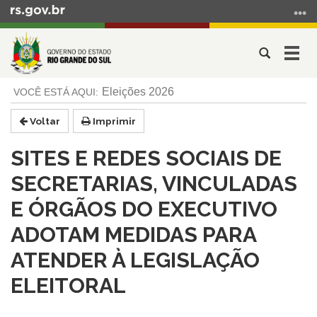
Ir
para
o
Abrir
Alter
conteúdo
a
a
Ir
Início
busca
nave
Eleições 2026
para
do
o
conteúdo
Voltar
Imprimir
menu
Ir
SITES E REDES SOCIAIS DE
para
a
SECRETARIAS, VINCULADAS
busca
E ÓRGÃOS DO EXECUTIVO
ADOTAM MEDIDAS PARA
ATENDER À LEGISLAÇÃO
ELEITORAL