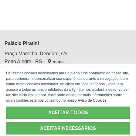
Palácio Piratini
Praça Marechal Deodoro, s/n
Porto Alegre - RS -
mapa
Centro Histórico
Utilizamos cookies necessários para o pleno funcionamento do nosso site,
Fone:
(51) 3210.4100
para aprimorar e personalizar sua experiência durante a navegação, bem
como outros cookies adicionais. Ao clicar em "Aceitar Todos", você terá
acesso a todas as funcionalidades da página e nos ajudará a desenvolver
um site cada vez melhor. Você pode encontrar mais informações sobre
quais cookies estamos utilizando no nosso
Aviso de Cookies
.
ACEITAR TODOS
ACEITAR NECESSÁRIOS
Termos de Uso